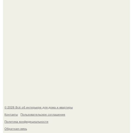
Стильная квартира в светлых приятных тонах.
Преображение в ванной на ул. генерала Григорова, д.
36!
© 2026 Всё об интерьере для дома и квартиры
Контакты
Пользовательское соглашение
Политика конфидециальности
Обратная связь