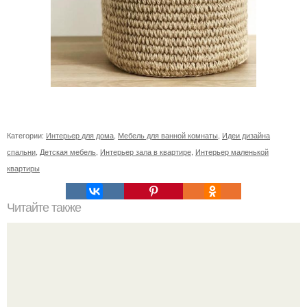
Категории:
Интерьер для дома
,
Мебель для ванной комнаты
,
Идеи дизайна
спальни
,
Детская мебель
,
Интерьер зала в квартире
,
Интерьер маленькой
квартиры
Читайте также