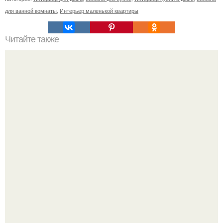
для ванной комнаты
,
Интерьер маленькой квартиры
Читайте также
Резьба по дереву в стиле барокко. Резьба по дереву:
стилистические направления и характерные узоры.