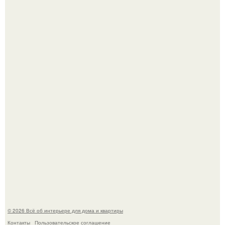
Откуда у дизайнера так много идей?
Дримскроллинг - новый формат мечтательности.
© 2026 Всё об интерьере для дома и квартиры
Контакты
Пользовательское соглашение