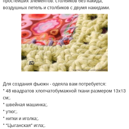
простейших элементов: столбиков без накида,
воздушных петель и столбиков с двумя накидами.
Для создания фьюжн - одеяла вам потребуется:
* 48 квадратов хлопчатобумажной ткани размером 13x13
см;.
* швейная машинка;.
* утюг;.
* нитки и иголка;.
* "Цыганская" игла;.