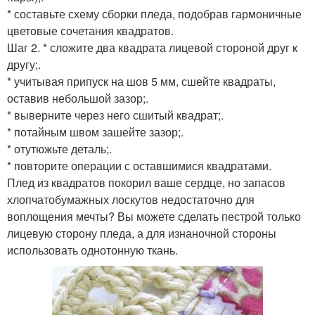
* составьте схему сборки пледа, подобрав гармоничные
цветовые сочетания квадратов.
Шаг 2. * сложите два квадрата лицевой стороной друг к
другу;.
* учитывая припуск на шов 5 мм, сшейте квадраты,
оставив небольшой зазор;.
* выверните через него сшитый квадрат;.
* потайным швом зашейте зазор;.
* отутюжьте деталь;.
* повторите операции с оставшимися квадратами.
Плед из квадратов покорил ваше сердце, но запасов
хлопчатобумажных лоскутов недостаточно для
воплощения мечты? Вы можете сделать пестрой только
лицевую сторону пледа, а для изнаночной стороны
использовать однотонную ткань.