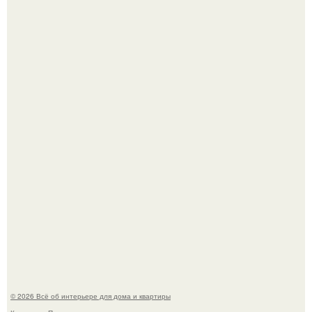
Стало интересно поучаствовать в этом флешмобе -
Artvsartist, хоть он не совсем про рукоделие, а больше
про живопись, рисунок.
Моё знакомство с михайловским замком - и я в восторге!
© 2026 Всё об интерьере для дома и квартиры