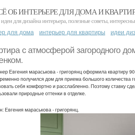
СЁ ОБ ИНТЕРЬЕРЕ ДЛЯ ДОМА И КВАРТИ
идеи для дизайна интерьера, полезные советы, интересны
ер для дома
интерьер для квартиры
идеи ди
ртира с атмосферой загородного до
енком.
нер Евгения мараськова - григорянц оформила квартиру 90 
ременно получился дом для приема большого количества гос
вовать себя комфортно и расслабленно. Поэтому ставку сд
ьзовали природные оттенки в отделке.
н: Евгения мараськова - григорянц.