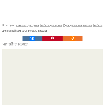
Категории:
Интерьер для дома
,
Мебель для кухни
,
Идеи дизайна прихожей
,
Мебель
для ванной комнаты
,
Мебель диваны
Читайте также
Значение картина с волками. В том случае, если вы
любите вышивать, то наверняка задумывались о том,
что означает та или иная вышитая вами картина.