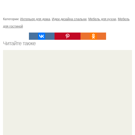
Категории:
Интерьер для дома
,
Идеи дизайна спальни
,
Мебель для кухни
,
Мебель
для гостиной
Читайте также
Небольшая уютная квартира с открытым балконом в
Копенгагене.