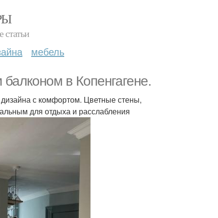
РЫ
е статьи
зайна
мебель
 балконом в Копенгагене.
о дизайна с комфортом. Цветные стены,
еальным для отдыха и расслабления