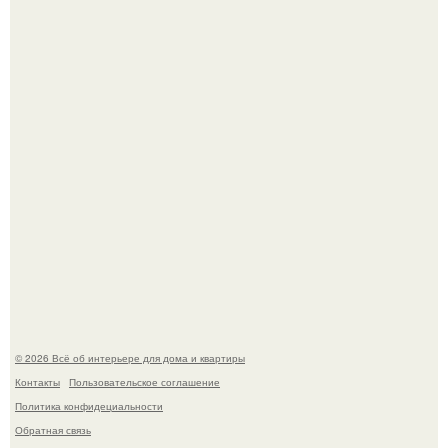
Невеста без права выбора: как показ Samuel Cirnansck
2012 года превратил подиум в манифест против
принуждения.
Эко - панно "Песочный Берег":
© 2026 Всё об интерьере для дома и квартиры
Контакты
Пользовательское соглашение
Политика конфидециальности
Обратная связь