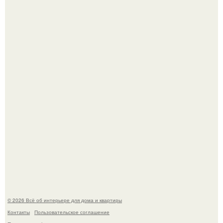
Среди сосен. Этот дом словно вырос среди деревьев, и
жизнь здесь течет в собственном ритме - спокойно, без
спешки и лишнего шума.
Откуда у дизайнера так много идей?
© 2026 Всё об интерьере для дома и квартиры
Контакты
Пользовательское соглашение