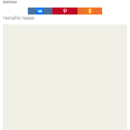
квартиры
Читайте также
Домашний пятновыводитель. Чудесное средство!
В этом просторном пентхаусе с шестью спальнями