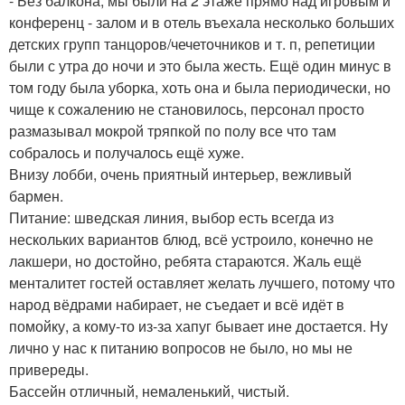
- Без балкона, мы были на 2 этаже прямо над игровым и
конференц - залом и в отель въехала несколько больших
детских групп танцоров/чечеточников и т. п, репетиции
были с утра до ночи и это была жесть. Ещё один минус в
том году была уборка, хоть она и была периодически, но
чище к сожалению не становилось, персонал просто
размазывал мокрой тряпкой по полу все что там
собралось и получалось ещё хуже.
Внизу лобби, очень приятный интерьер, вежливый
бармен.
Питание: шведская линия, выбор есть всегда из
нескольких вариантов блюд, всё устроило, конечно не
лакшери, но достойно, ребята стараются. Жаль ещё
менталитет гостей оставляет желать лучшего, потому что
народ вёдрами набирает, не съедает и всё идёт в
помойку, а кому-то из-за хапуг бывает ине достается. Ну
лично у нас к питанию вопросов не было, но мы не
привереды.
Бассейн отличный, немаленький, чистый.