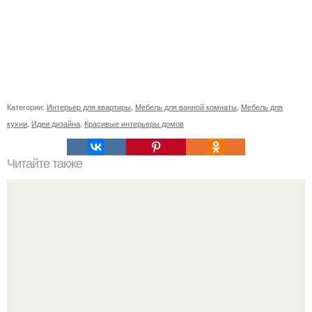
Категории:
Интерьер для квартиры
,
Мебель для ванной комнаты
,
Мебель для
кухни
,
Идеи дизайна
,
Красивые интерьеры домов
Читайте также
Сколько сохнут обои на флизелиновой основе после
поклейки. Когда высохнет клей?