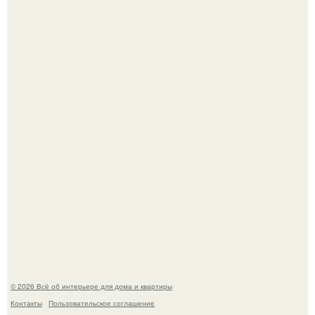
5 ошибок в планировке, из-за которых вы теряете метры.
69-Летний житель Италии создал фальшивый античный
амфитеатр и долгое время успешно выдавал его за
настоящее историческое наследие.
© 2026 Всё об интерьере для дома и квартиры
Контакты
Пользовательское соглашение