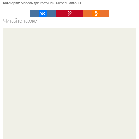
Категории:
Мебель для гостиной
,
Мебель диваны
Читайте также
Как правильно обрезать герань, чтобы она пышно цвела.
Привет! Хочу поделиться моим давним и очередным