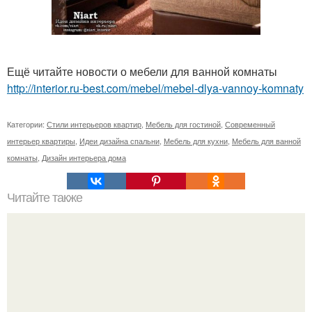
Ещё читайте новости о мебели для ванной комнаты
http://interior.ru-best.com/mebel/mebel-dlya-vannoy-komnaty
Категории:
Стили интерьеров квартир
,
Мебель для гостиной
,
Современный
интерьер квартиры
,
Идеи дизайна спальни
,
Мебель для кухни
,
Мебель для ванной
комнаты
,
Дизайн интерьера дома
Читайте также