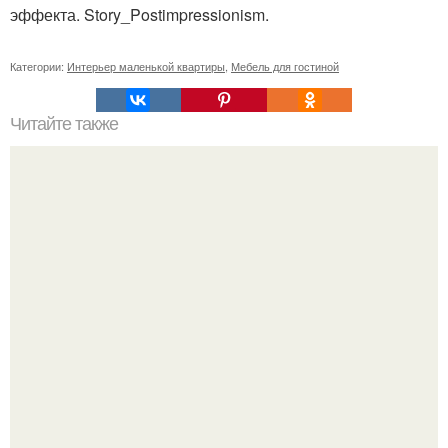
эффекта. Story_Postimpressionism.
Категории:
Интерьер маленькой квартиры
,
Мебель для гостиной
Читайте также
Икеа для прихожей ИДЕИ. Мебель для прихожей
«ИКЕА»: ассортимент и функциональные особенности