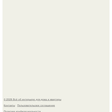
Эко - панно "Песочный Берег":
Преображение в ванной на ул. генерала Григорова, д.
36!
© 2026 Всё об интерьере для дома и квартиры
Контакты
Пользовательское соглашение
Политика конфидециальности