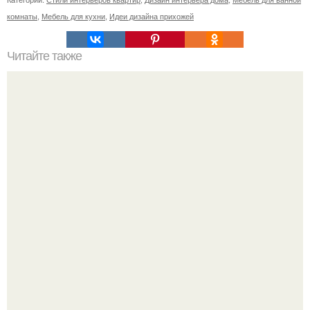
комнаты
,
Мебель для кухни
,
Идеи дизайна прихожей
Читайте также
Ваза из бутылки. Приступаем к уроку