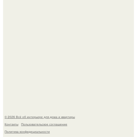
Опишите интерьер кухни в 2-3 словах.
Квартира дипломата. Дизайнер Татьяна Сорокина -
Ильина создала классический интерьер для возрастной
пары в квартире площадью 82, 5 кв.
© 2026 Всё об интерьере для дома и квартиры
Контакты
Пользовательское соглашение
Политика конфидециальности