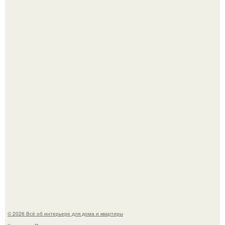
Невеста без права выбора: как показ Samuel Cirnansck
2012 года превратил подиум в манифест против
принуждения.
Эко - панно "Песочный Берег":
© 2026 Всё об интерьере для дома и квартиры