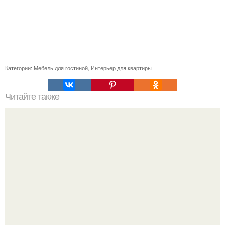
Категории:
Мебель для гостиной
,
Интерьер для квартиры
Читайте также
Как правильно обрезать герань, чтобы она пышно цвела.