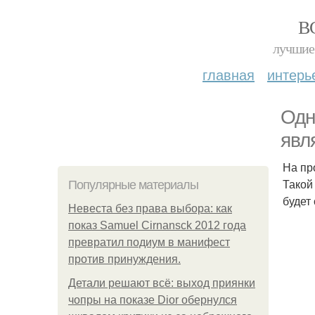
В
лучшие 
главная
интерь
Одн
явл
На пр
Такой
Популярные материалы
будет
Невеста без права выбора: как
показ Samuel Cirnansck 2012 года
превратил подиум в манифест
против принуждения.
Детали решают всё: выход приянки
чопры на показе Dior обернулся