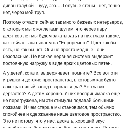
диван голубой - нууу, эээ…. Голубые стены - нет, точно
нет, через мой труп.
Поэтому отчасти сейчас так много бежевых интерьеров,
о которых мы с коллегами шутим, что через пару
десятков лет мы будем закатывать на них глаза так же,
как сейчас закатываем на "Евроремонт". Цвет как бы
есть, но как бы нет. Они не просто модные - они
безопасные. Не всякая нервная система выдержит
постоянную нагрузку в виде ярких цветовых пятен.
А у детей, кстати, выдерживает, помните? Все вот эти
игрушки и детские пространства, в которых как будто
лакокрасочный завод взорвался, да? Аж глазик
дёргается? А детям хорошо. У них воспринималка ещё
не перегружена, им эти стимулы подавай большими
ложками. И чем старше мы становимся, тем обычно
спокойнее и сдержаннее наше цветовое пространство.
Это не потому, что у нас, дескать, хороший вкус
выработался. Это мы яркое больше не тянем. Потому