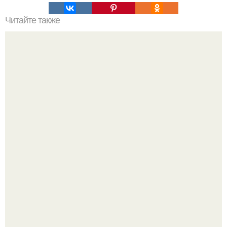
Читайте также
Резьба по дереву в стиле барокко. Резьба по дереву:
стилистические направления и характерные узоры.
Три инструмента, которые реально связывают квартиру