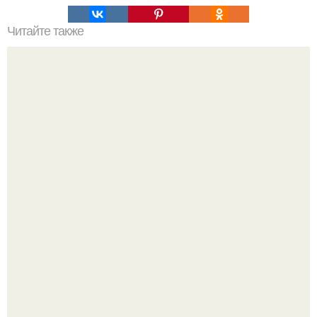
Читайте также
Резьба по дереву в стиле барокко. Резьба по дереву:
стилистические направления и характерные узоры.
Стильный ремонт в двушке - мечта реальностью стала!