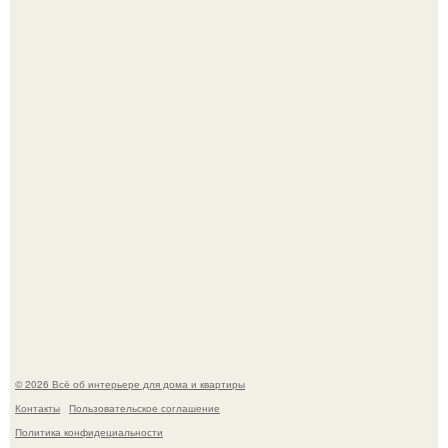
69-Летний житель Италии создал фальшивый античный
амфитеатр и долгое время успешно выдавал его за
настоящее историческое наследие.
Сокровища из Hoff.
© 2026 Всё об интерьере для дома и квартиры
Контакты
Пользовательское соглашение
Политика конфидециальности