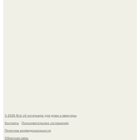
Кёнигсберг. Интерьер дома студенческого братства
"Германия".
Это жилой комплекс в Париже, в пригороде нуази - ле -
гран.
© 2026 Всё об интерьере для дома и квартиры
Контакты
Пользовательское соглашение
Политика конфидециальности
Обратная связь