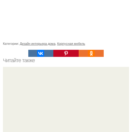
Категории:
Дизайн интерьера дома
,
Корпусная мебель
Читайте также
- Первый способ обновления интерьера - это укладка
плитки.