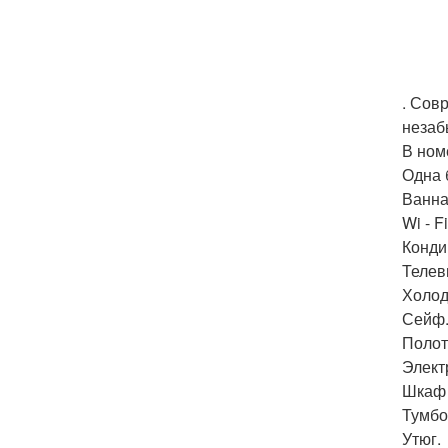
. Сов
незаб
В ном
Одна 
Ванна
Wi - Fi
Конди
Телев
Холод
Сейф
Полот
Элект
Шкаф 
Тумбо
Утюг.