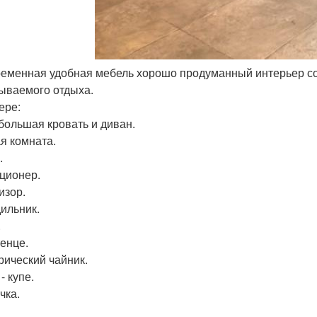
ременная удобная мебель хорошо продуманный интерьер со
ываемого отдыха.
ере:
большая кровать и диван.
я комната.
.
ционер.
изор.
ильник.
.
енце.
рический чайник.
- купе.
чка.