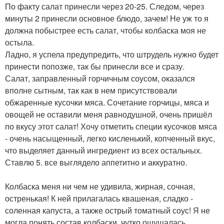
По факту салат принесли через 20-25. Следом, через
минуты 2 принесли основное блюдо, зачем! Не уж то я
должна побыстрее есть салат, чтобы колбаска моя не
остыла.
Ладно, я успела предупредить, что штрудель нужно будет
принести попозже, так бы принесли все и сразу.
Салат, заправленный горчичным соусом, оказался
вполне сытным, так как в нем присутствовали
обжаренные кусочки мяса. Сочетание горчицы, мяса и
овощей не оставили меня равнодушной, очень пришёл
по вкусу этот салат! Хочу отметить специи кусочков мяса
- очень насыщенный, легко кисленький, копченный вкус,
что выделяет данный ингредиент из всех остальных.
Ставлю 5. все выглядело аппетитно и аккуратно.
Колбаска меня ни чем не удивила, жирная, сочная,
остренькая! К ней прилагалась квашеная, сладко -
соленная капуста, а также острый томатный соус! Я не
могла понять состав колбаски, чутко ощущалась