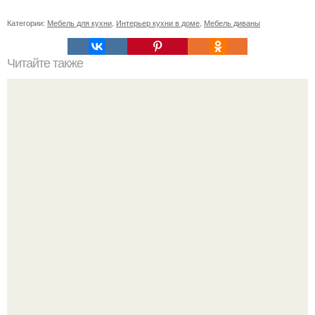
Категории:
Мебель для кухни
,
Интерьер кухни в доме
,
Мебель диваны
Читайте также
10 полезных советов о стирке?