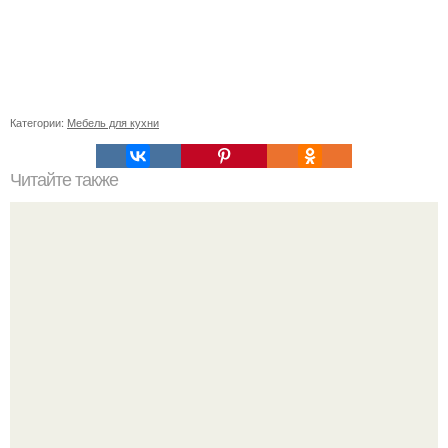
Категории:
Мебель для кухни
Читайте также
Советские мебельные стенки названия. Вещи века:
советские стенки 80-х.