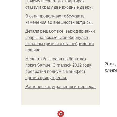
Почему в советских квартирах
ставили сразу две входные двери.
В сети продолжают обсуждать
изменения во внешности актрисы.
Детали решают всё: выход приянки
чопры на показе Dior обернулся
шквалом критики из-за небрежного
пошива.
Невеста без права выбора: как
Этот 
показ Samuel Cirnansck 2012 года
следу
превратил подиум в манифест
против принуждения.
Растения как украшения интерьера.