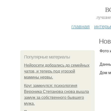
В
лучшие 
главная
интерь
Нов
Фото 
Популярные материалы
Данны
Нейросети добрались до семейных
чатов, и теперь под угрозой
Дом м
мамины нервы.
Круг замкнулся: психологиня
Вероника Степанова снова вышла
замуж за собственного бывшего
мужа.