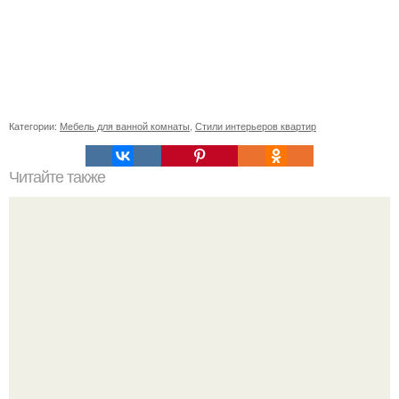
Категории:
Мебель для ванной комнаты
,
Стили интерьеров квартир
Читайте также
Значение картина с волками. В том случае, если вы
любите вышивать, то наверняка задумывались о том,
что означает та или иная вышитая вами картина.