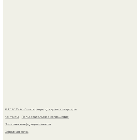
Среди сосен. Этот дом словно вырос среди деревьев, и
жизнь здесь течет в собственном ритме - спокойно, без
спешки и лишнего шума.
Дримскроллинг - новый формат мечтательности.
© 2026 Всё об интерьере для дома и квартиры
Контакты
Пользовательское соглашение
Политика конфидециальности
Обратная связь