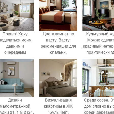
Привет! Хочу
Цвета комнат по
Культурный ко
поделиться моим
васту. Васту:
Можно сделат
давним и
рекомендации для
красивый интер
очередным
спальни.
практически г
еопубликованным
угодно.
проектом.
Дизайн
Визуализация
Среди сосен. Э
малометражной
квартиры в ЖК
дом словно вы
удии 21, 1 м 2 (24,
"Булычев".
среди деревьев