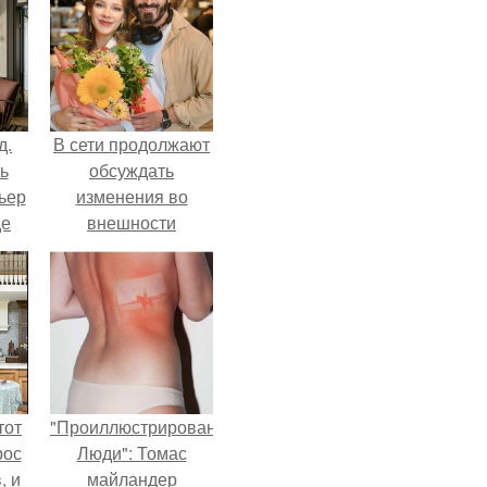
д.
В сети продолжают
ь
обсуждать
ьер
изменения во
де
внешности
актрисы.
тот
"Проиллюстрированные
рос
Люди": Томас
, и
майландер