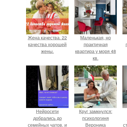
Жена качества. 22
Маленькая, но
качества хорошей
практичная
жены.
квартира у моря 48
кв.
н
Нейросети
Круг замкнулся:
добрались до
психологиня
семейных чатов, и
Вероника
ст