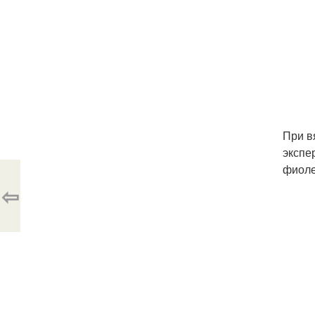
При в
экспе
фиоле
⇦