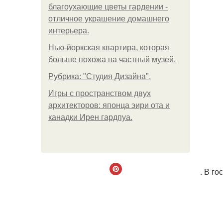
благоухающие цветы гардении -
отличное украшение домашнего
интерьера.
Нью-йоркская квартира, которая
больше похожа на частный музей.
Рубрика: "Студия Дизайна".
Игры с пространством двух
архитекторов: японца эири ота и
канадки Ирен гардпуа.
. В г