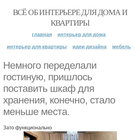
ВСЁ ОБ ИНТЕРЬЕРЕ ДЛЯ ДОМА И
КВАРТИРЫ
главная
интерьер для дома
интерьер для квартиры
идеи дизайна
мебель
Немного переделали
гостиную, пришлось
поставить шкаф для
хранения, конечно, стало
меньше места.
Зато функционально