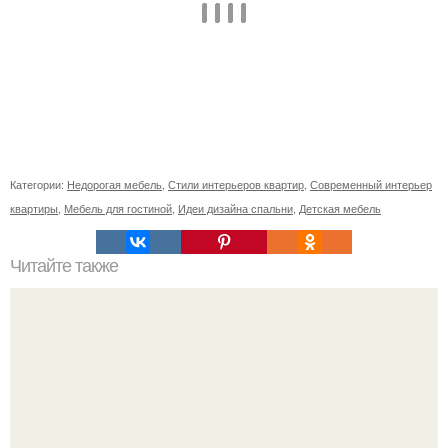
Категории:
Недорогая мебель
,
Стили интерьеров квартир
,
Современный интерьер
квартиры
,
Мебель для гостиной
,
Идеи дизайна спальни
,
Детская мебель
Читайте также