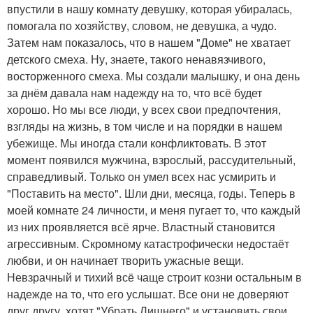
впустили в нашу комнату девушку, которая убиралась,
помогала по хозяйству, словом, не девушка, а чудо.
Затем нам показалось, что в нашем "Доме" не хватает
детского смеха. Ну, знаете, такого ненавязчивого,
восторженного смеха. Мы создали малышку, и она день
за днём давала нам надежду на то, что всё будет
хорошо. Но мы все люди, у всех свои предпочтения,
взгляды на жизнь, в том числе и на порядки в нашем
убежище. Мы иногда стали конфликтовать. В этот
момент появился мужчина, взрослый, рассудительный,
справедливый. Только он умел всех нас усмирить и
"Поставить на место". Шли дни, месяца, годы. Теперь в
моей комнате 24 личности, и меня пугает то, что каждый
из них проявляется всё ярче. Властный становится
агрессивным. Скромному катастрофически недостаёт
любви, и он начинает творить ужасные вещи.
Невзрачный и тихий всё чаще строит козни остальным в
надежде на то, что его услышат. Все они не доверяют
друг другу, хотят "Убрать Лишнего" и установить свои