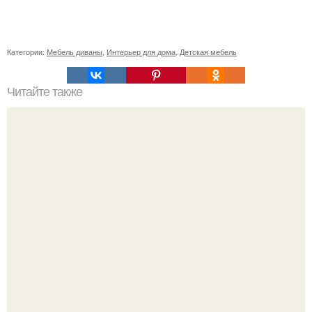
Категории:
Мебель диваны
,
Интерьер для дома
,
Детская мебель
Читайте также
Фикус? Фикус издавна хранителем домашнего уюта и
стабильности семейной жизни считался.