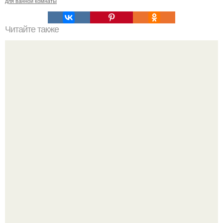
для ванной комнаты
Читайте также
Вертикальная или горизонтальная плитка в ванной.
Горизонтальная или вертикальная укладка плитки: так ли
это важно