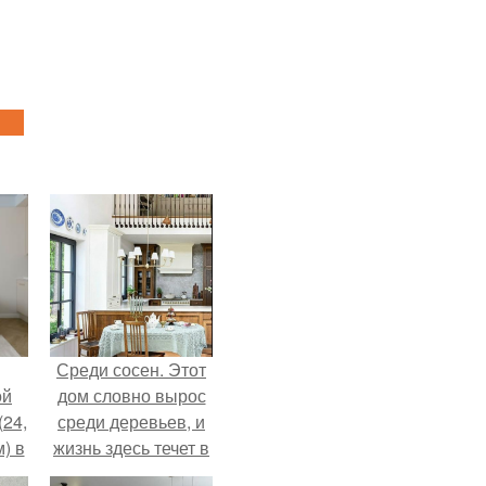
Среди сосен. Этот
ой
дом словно вырос
(24,
среди деревьев, и
) в
жизнь здесь течет в
собственном ритме