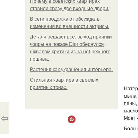
Почему в советских квартирах
ставили сразу две входные двери.
В сети продолжают обсуждать
изменения во внешности актрисы.
Детали решают всё: выход приянки
чопры на показе Dior обернулся
шквалом критики из-за небрежного
пошива.
Растения как украшения интерьера.
Стильная квартира в светлых
приятных тонах.
Натер
мыла 
пены,
масло
⇦
Моет н
Больш