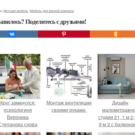
и:
Детская мебель
,
Мебель для ванной комнаты
авилось? Поделитесь с друзьями!
Круг замкнулся:
Монтаж вентиляции
Дизайн
психологиня
своими руками.
малометражн
Вероника
студии 21, 1 м 2 
Степанова снова
9 м 2 с балконом
вышла замуж за
Краснодаре.