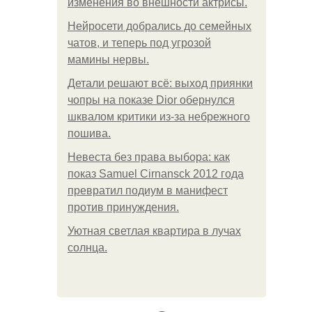
изменения во внешности актрисы.
Нейросети добрались до семейных
чатов, и теперь под угрозой
мамины нервы.
Детали решают всё: выход приянки
чопры на показе Dior обернулся
шквалом критики из-за небрежного
пошива.
Невеста без права выбора: как
показ Samuel Cirnansck 2012 года
превратил подиум в манифест
против принуждения.
Уютная светлая квартира в лучах
солнца.