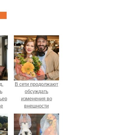
д.
В сети продолжают
ь
обсуждать
ьер
изменения во
де
внешности
актрисы.