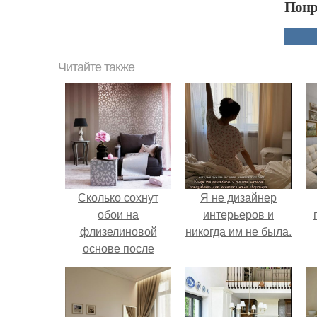
Понр
Читайте также
Сколько сохнут
Я не дизайнер
обои на
интерьеров и
флизелиновой
никогда им не была.
основе после
поклейки. Когда
н
высохнет клей?