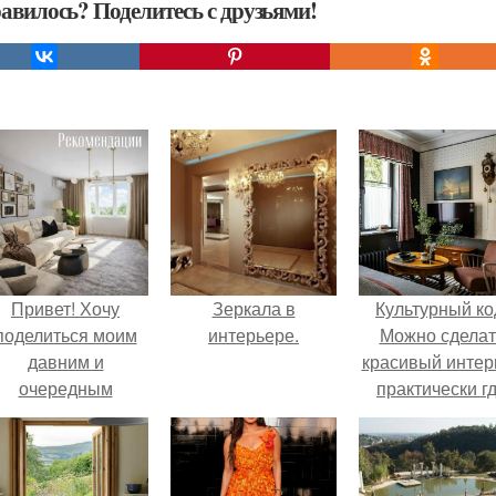
авилось? Поделитесь с друзьями!
Привет! Хочу
Зеркала в
Культурный ко
поделиться моим
интерьере.
Можно сделат
давним и
красивый интер
очередным
практически г
еопубликованным
угодно.
проектом.