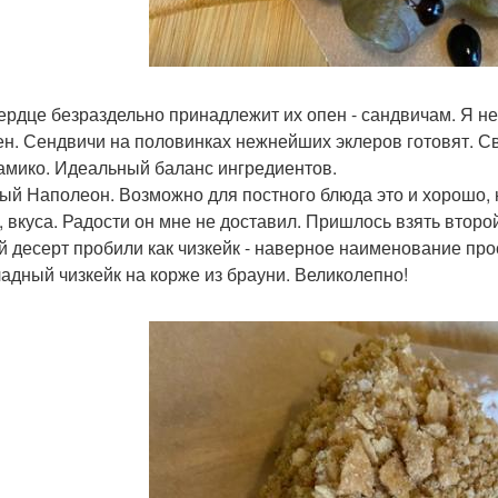
ердце безраздельно принадлежит их опен - сандвичам. Я не
ен. Сендвичи на половинках нежнейших эклеров готовят. С
амико. Идеальный баланс ингредиентов.
ый Наполеон. Возможно для постного блюда это и хорошо, 
, вкуса. Радости он мне не доставил. Пришлось взять второ
й десерт пробили как чизкейк - наверное наименование про
адный чизкейк на корже из брауни. Великолепно!