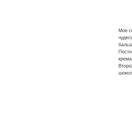
Мое с
чудес
бальз
Постн
крема
Второ
шокол