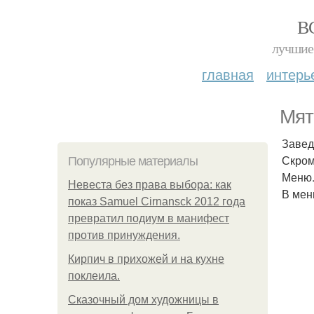
В
лучшие 
главная
интерь
Мят
Завед
Скром
Популярные материалы
Меню.
Невеста без права выбора: как
В мен
показ Samuel Cirnansck 2012 года
превратил подиум в манифест
против принуждения.
Кирпич в прихожей и на кухне
поклеила.
Сказочный дом художницы в