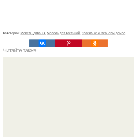
Категории:
Мебель диваны
,
Мебель для гостиной
,
Красивые интерьеры домов
Читайте также
Значение картина с волками. В том случае, если вы
любите вышивать, то наверняка задумывались о том,
что означает та или иная вышитая вами картина.