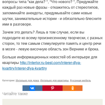
вопросы типа "как дела? ", "Что нового? ", Придумайте
каждый раз новые фразы - откажитесь от стереотипов,
запоминайте анекдоты, придумывайте сами новые
шутки, занимательные истории - и обязательно блесните
ими в разговоре.
Зачем это делать? Лишь в том случае, если вы
подходите ко всему произнесенному творчески, с разных
сторон, то тем самым стимулируете память и центр речи
в мозге - левую височную область зон Вернике и брока.
Больше информационных новостей об интерьере для
квартиры
http://interior.ru-best.com/interer-dlya-
kvartiry/interer-dlya-kvartiry
Категории:
Интерьер для дома
,
Интерьер для квартиры
,
Кухонная мебель
Читайте также