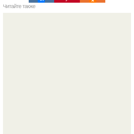
Читайте также
Шотландская клетка в интерьере.
Привет! Хочу поделиться моим давним и очередным
неопубликованным проектом.