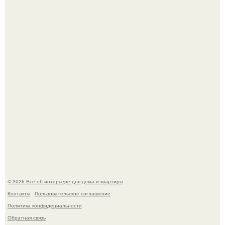
Детали решают всё: выход приянки чопры на показе Dior
обернулся шквалом критики из-за небрежного пошива.
Невеста без права выбора: как показ Samuel Cirnansck
2012 года превратил подиум в манифест против
принуждения.
© 2026 Всё об интерьере для дома и квартиры
Контакты
Пользовательское соглашение
Политика конфидециальности
Обратная связь