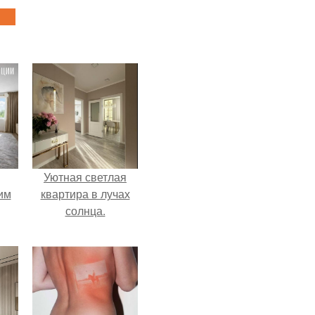
Уютная светлая
им
квартира в лучах
солнца.
ным