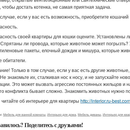
, чтобы достать котенка, не самая приятная задача.
 случае, если у вас есть возможность, приобретите кошачий
асность.
асность своей квартиры для кошки оцените. Установлены ли
 Спрятаны ли провода, которые животное может погрызть?
тиленовые пакеты, елочный дождик и мишура, которые жив
е обитатели.
ние! Только в том случае, если у вас есть другие животные
 Не знакомьте их, сталкивая нос к носу, и не запускайте но
ации. Это может вызвать агрессию постоянных жильцов и н
го конфликта бывает сложно. Знакомить животных нужно по
 читайте об интерьере для квартиры
http://interior.ru-best.co
и:
Мебель для ванной комнаты
,
Интерьер для дома
,
Мебель диваны
,
Интерьер для ква
авилось? Поделитесь с друзьями!