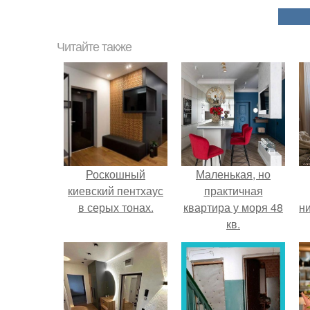
Читайте также
Роскошный
Маленькая, но
киевский пентхаус
практичная
в серых тонах.
квартира у моря 48
ни
кв.