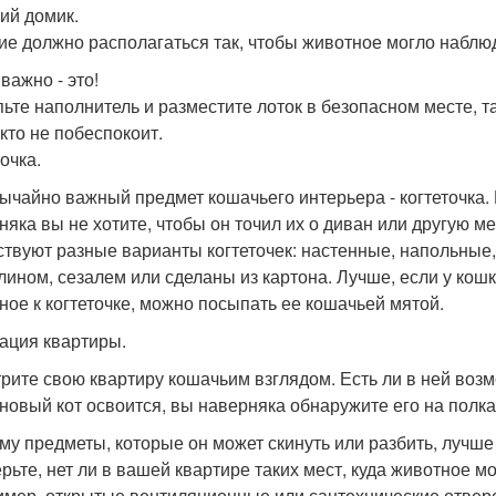
ий домик.
ие должно располагаться так, чтобы животное могло наблю
важно - это!
ьте наполнитель и разместите лоток в безопасном месте, та
икто не побеспокоит.
очка.
ычайно важный предмет кошачьего интерьера - когтеточка. 
няка вы не хотите, чтобы он точил их о диван или другую ме
твуют разные варианты когтеточек: настенные, напольные, 
лином, сезалем или сделаны из картона. Лучше, если у кошк
ное к когтеточке, можно посыпать ее кошачьей мятой.
ация квартиры.
рите свою квартиру кошачьим взглядом. Есть ли в ней возм
 новый кот освоится, вы наверняка обнаружите его на полка
му предметы, которые он может скинуть или разбить, лучше
рьте, нет ли в вашей квартире таких мест, куда животное м
имер, открытые вентиляционные или сантехнические отверст