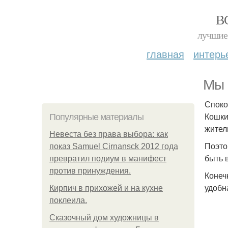
В
лучшие 
главная
интерь
Мы 
Споко
Кошки
Популярные материалы
жител
Невеста без права выбора: как
Поэто
показ Samuel Cirnansck 2012 года
быть 
превратил подиум в манифест
против принуждения.
Конеч
удобн
Кирпич в прихожей и на кухне
поклеила.
Сказочный дом художницы в