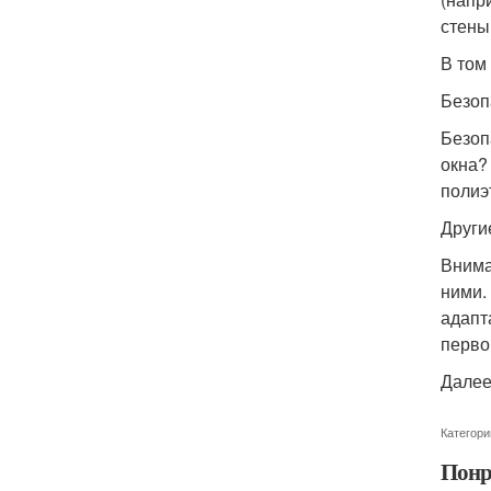
стены
В том
Безоп
Безоп
окна?
полиэ
Други
Внима
ними.
адапт
перво
Далее
Категори
Понр