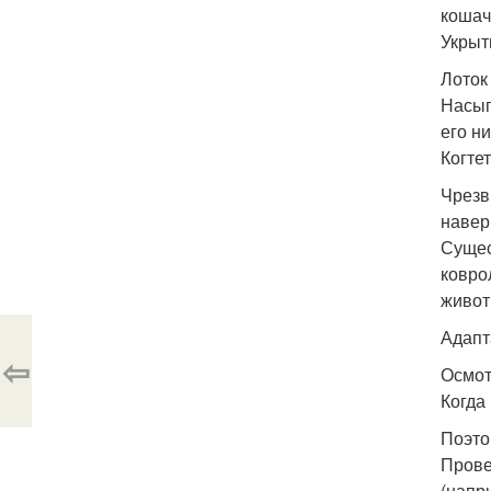
кошач
Укрыт
Лоток 
Насып
его н
Когтет
Чрезв
навер
Сущес
ковро
живот
Адапт
⇦
Осмот
Когда
Поэто
Прове
(напр