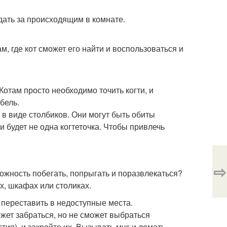
дать за происходящим в комнате.
м, где кот сможет его найти и воспользоваться и
Котам просто необходимо точить когти, и
бель.
в виде столбиков. Они могут быть обиты
и будет не одна когтеточка. Чтобы привлечь
⇨
ожность побегать, попрыгать и поразвлекаться?
х, шкафах или столиках.
 переставить в недоступные места.
ожет забраться, но не сможет выбраться
ия), и закройте их. Вызывать мчс и ломать