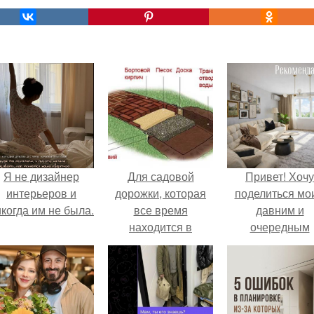
Я не дизайнер
Для садовой
Привет! Хочу
интерьеров и
дорожки, которая
поделиться мо
когда им не была.
все время
давним и
находится в
очередным
неблагоприятных
неопубликован
погодных условиях
проектом.
подойдет не любой
кирпич.