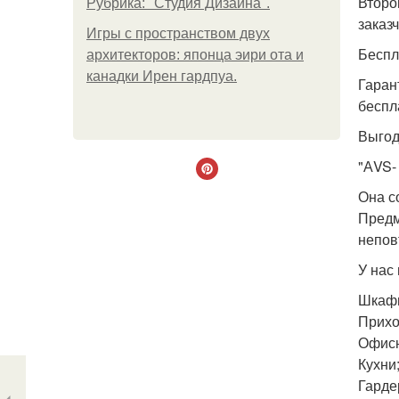
Второ
Рубрика: "Студия Дизайна".
заказч
Игры с пространством двух
Беспл
архитекторов: японца эири ота и
канадки Ирен гардпуа.
Гаран
беспла
Выгод
"АVS-
Она с
Предм
непов
У нас
Шкафы
Прихо
Офисн
Кухни;
Гарде