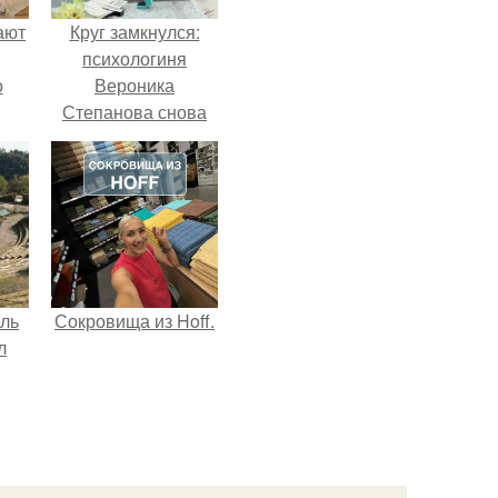
ают
Круг замкнулся:
психологиня
о
Вероника
Степанова снова
вышла замуж за
собственного
бывшего мужа.
ель
Сокровища из Hoff.
л
я
вал