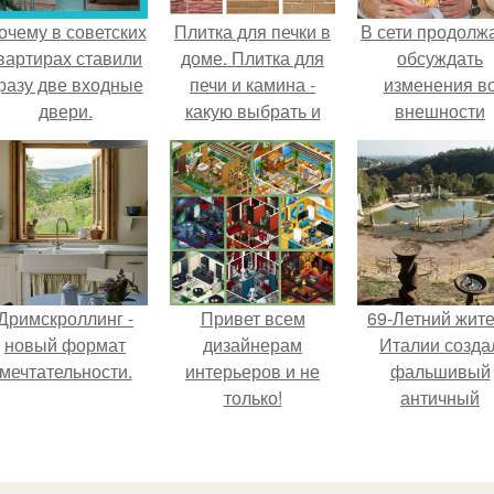
очему в советских
Плитка для печки в
В сети продолж
вартирах ставили
доме. Плитка для
обсуждать
разу две входные
печи и камина -
изменения в
двери.
какую выбрать и
внешности
какой лучше
актрисы.
обложить печь в
доме.
Дримскроллинг -
Привет всем
69-Летний жит
новый формат
дизайнерам
Италии созда
мечтательности.
интерьеров и не
фальшивый
только!
античный
амфитеатр и
долгое врем
успешно выда