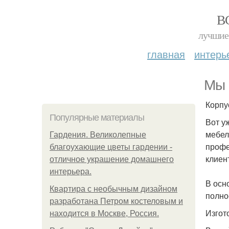
В
лучшие 
главная
интерь
Мы 
Корпу
Популярные материалы
Вот у
мебел
Гардения. Великолепные
профе
благоухающие цветы гардении -
клиен
отличное украшение домашнего
интерьера.
В осн
Квартира с необычным дизайном
полно
разработана Петром костеловым и
Изгот
находится в Москве, Россия.