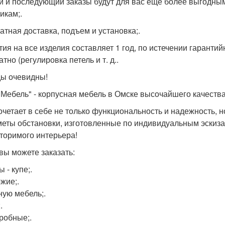
й и последующий заказы будут для вас еще более выгодны
икам;.
атная доставка, подъем и установка;.
тия на все изделия составляет 1 год, по истечении гаранти
тно (регулировка петель и т. д..
ы очевидны!
 Мебель" - корпусная мебель в Омске высочайшего качества
очетает в себе не только функциональность и надежность, н
еты обстановки, изготовленные по индивидуальным эскизам
торимого интерьера!
 вы можете заказать:
 - купе;.
жие;.
ую мебель;.
.
робные;.