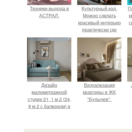
Техники выхода в
Культурный код.
П
АСТРАЛ.
Можно сделать
к
красивый интерьер
с
практически где
угодно.
Дизайн
Визуализация
малометражной
квартиры в ЖК
студии 21, 1 м 2 (24,
"Булычев".
9 м 2 с балконом) в
Краснодаре.