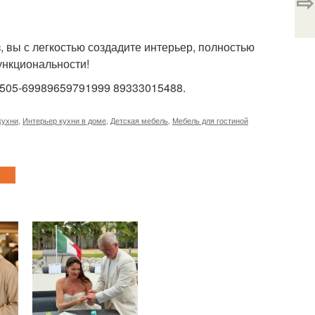
⇨
, вы с легкостью создадите интерьер, полностью
ункциональности!
ют505-69989659791999 89333015488.
кухни
,
Интерьер кухни в доме
,
Детская мебель
,
Мебель для гостиной