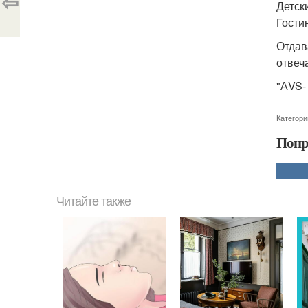
⇦
Детски
Гости
Отдав
отвеч
"АVS-
Категори
Понр
Читайте также