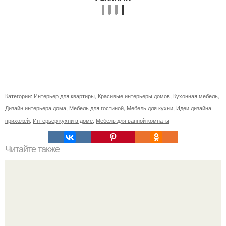
Категории:
Интерьер для квартиры
,
Красивые интерьеры домов
,
Кухонная мебель
,
Дизайн интерьера дома
,
Мебель для гостиной
,
Мебель для кухни
,
Идеи дизайна
прихожей
,
Интерьер кухни в доме
,
Мебель для ванной комнаты
Читайте также