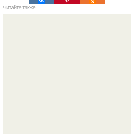
Читайте также
Планировка одноэтажного дома "КО-153" от Студии
Дизайна и Архитектуры ООО"антэй".
В сети продолжают обсуждать изменения во внешности