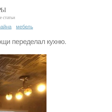
РЫ
е статьи
зайна
мебель
ощи переделал кухню.