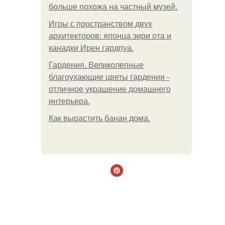
больше похожа на частный музей.
Игры с пространством двух
архитекторов: японца эири ота и
канадки Ирен гардпуа.
Гардения. Великолепные
благоухающие цветы гардении -
отличное украшение домашнего
интерьера.
Как вырастить банан дома.