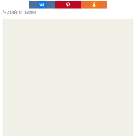
Читайте также
Тв в кухне - гостиной: 7 правил размещения.
Три инструмента, которые реально связывают квартиру
в единое целое - и ни один из них не требует сносить