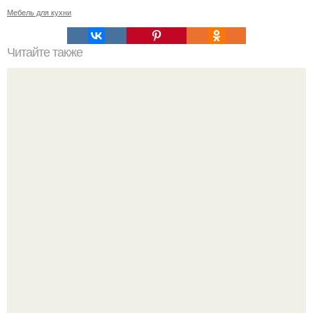
Мебель для кухни
Читайте также
Резьба по дереву в стиле барокко. Резьба по дереву:
стилистические направления и характерные узоры.