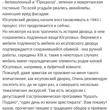
- белоколонный и "Прециоза", зеленая и мавританская
гостиные. По всей усадьбе рвались авиабомбы,
нанесшие вред фасадам.
Юсуповский дворец начали восстанавливать в 1943 г.
процесс этот продолжается и сейчас.
Но несмотря на всю трагичность истории дворца, в нем
сохранились подлинные вещи Юсуповых. Вернемся к
мебели подлинность мебели из юсуповского дворца
подтверждается сохранившейся обивкой - она ручной
работы, середины XIX в. также в некоторых случаях
мебель имеет геральдические элементы родов князей
Юсуповых, например, в буфетной комнате.
Пожалуй, даже эрмитаж не произвел на меня такого
впечатления, как юсуповский дворец. Очень рекомендую
посетить его, да не один раз, а совершить несколько
тематических экскурсий. Там есть экскурсии с
дегустацией (гастрономическая программа "Кушать
Подано", "один день из жизни аристократа". Вам покажут
кухню, прочитают лекцию о традициях обедов и приёмов