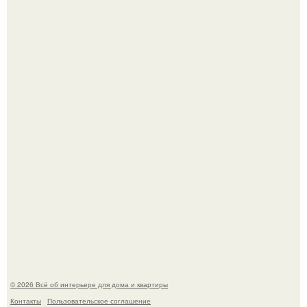
Литературная Москва. Дома - музеи писателей.
Опишите интерьер кухни в 2-3 словах.
© 2026 Всё об интерьере для дома и квартиры
Контакты
Пользовательское соглашение